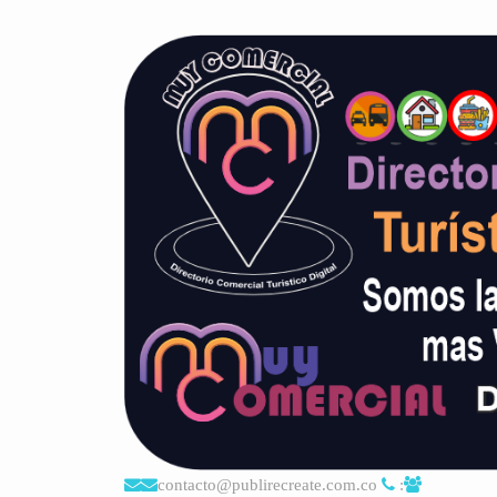
contacto@publirecreate.com.co
: