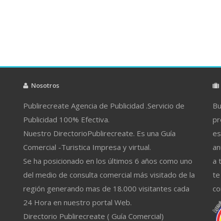
Nosotros
Publirecreate Agencia de Publicidad .Servicio de
Bu
Publicidad 100% Efectiva.
pr
Nuestro DirectorioPublirecreate. Es una Guía
es
Comercial -Turistica Impresa y virtual.
an
Se ha posicionado en los últimos 6 años como uno
a 
del medio de consulta comercial más visitado de la
te
región generando mas de 18.000 visitantes cada
co
24 Hora en nuestro portal Web.
Directorio Publirecreate ( Guía Comercial)