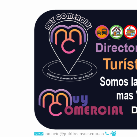
contacto@publirecreate.com.co
: