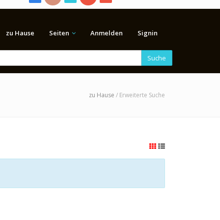
zu Hause
Seiten
Anmelden
Signin
Suche
zu Hause
/ Erweiterte Suche