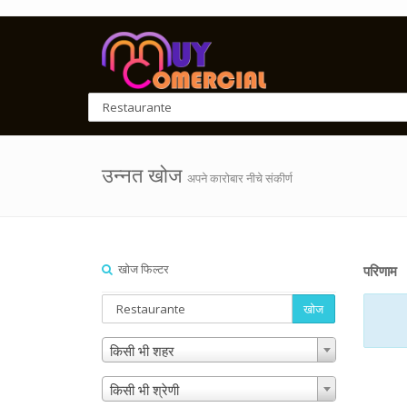
उन्नत खोज
अपने कारोबार नीचे संकीर्ण
खोज फिल्टर
परिणाम
खोज
किसी भी शहर
किसी भी श्रेणी