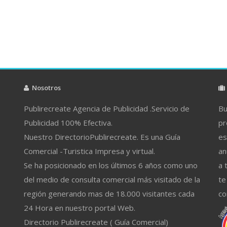
Nosotros
Publirecreate Agencia de Publicidad .Servicio de
Bu
Publicidad 100% Efectiva.
pr
Nuestro DirectorioPublirecreate. Es una Guía
es
Comercial -Turistica Impresa y virtual.
an
Se ha posicionado en los últimos 6 años como uno
a 
del medio de consulta comercial más visitado de la
te
región generando mas de 18.000 visitantes cada
co
24 Hora en nuestro portal Web.
Directorio Publirecreate ( Guía Comercial)