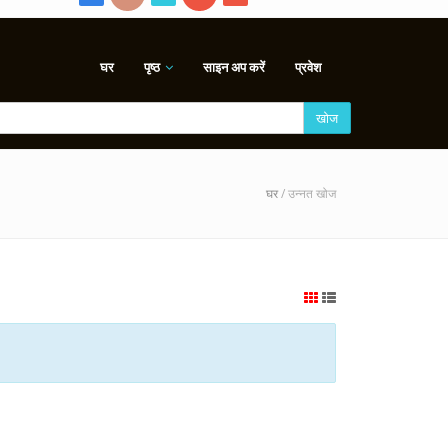
घर
पृष्ठ
साइन अप करें
प्रवेश
खोज
घर
/ उन्नत खोज