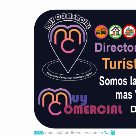
contacto@publirecreate.com.co
: