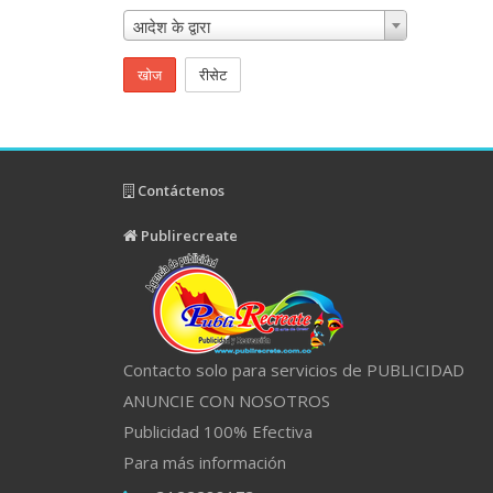
आदेश के द्वारा
खोज
रीसेट
Contáctenos
Publirecreate
Contacto solo para servicios de PUBLICIDAD
ANUNCIE CON NOSOTROS
Publicidad 100% Efectiva
Para más información