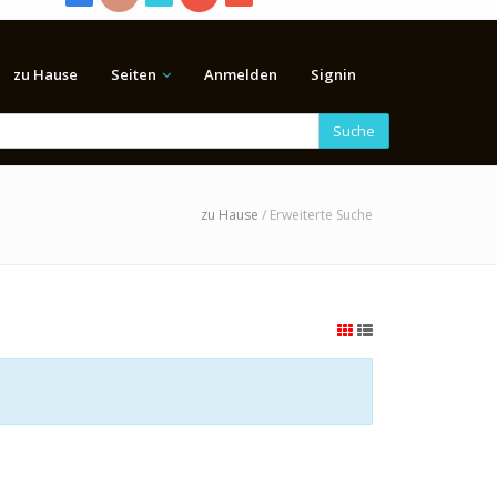
zu Hause
Seiten
Anmelden
Signin
Suche
zu Hause
/ Erweiterte Suche