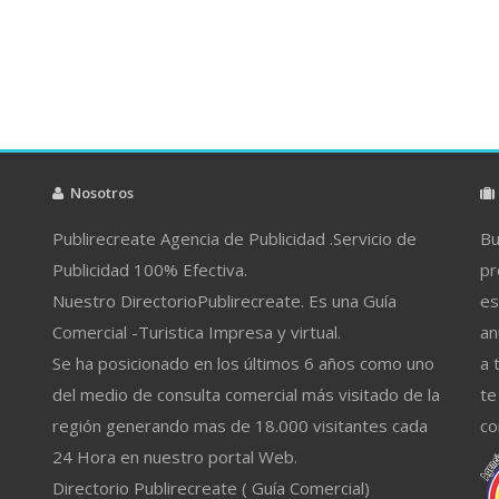
Nosotros
Publirecreate Agencia de Publicidad .Servicio de
Bu
Publicidad 100% Efectiva.
pr
Nuestro DirectorioPublirecreate. Es una Guía
es
Comercial -Turistica Impresa y virtual.
an
Se ha posicionado en los últimos 6 años como uno
a 
del medio de consulta comercial más visitado de la
te
región generando mas de 18.000 visitantes cada
co
24 Hora en nuestro portal Web.
Directorio Publirecreate ( Guía Comercial)