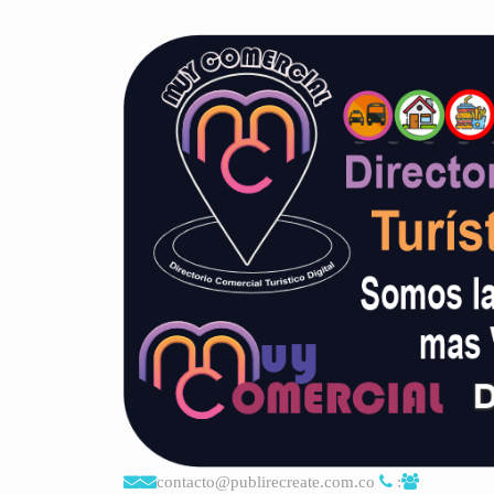
contacto@publirecreate.com.co
: