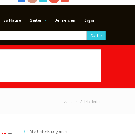
zu Hause
Seiten
Anmelden
Signin
Suche
zu Hause
/ Heladerias
Alle Unterkategorien