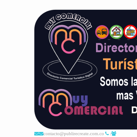
contacto@publirecreate.com.co
: