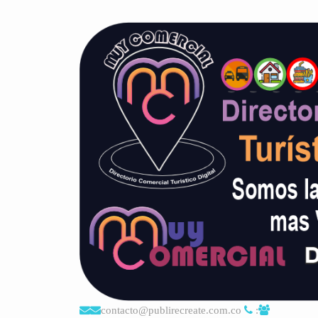
contacto@publirecreate.com.co
: