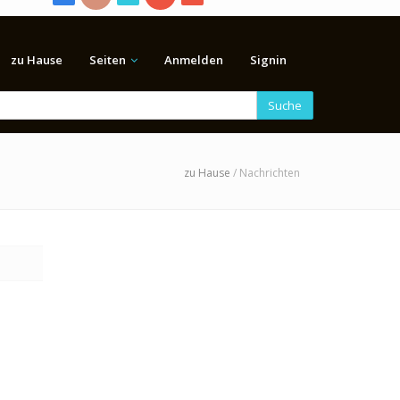
zu Hause
Seiten
Anmelden
Signin
Suche
zu Hause
/ Nachrichten