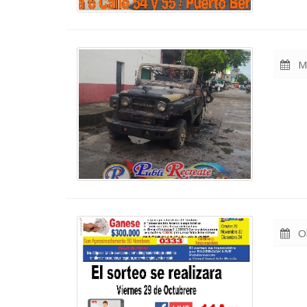
Ma
Ok