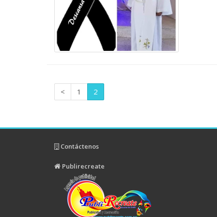
<
1
2
Contáctenos
Publirecreate