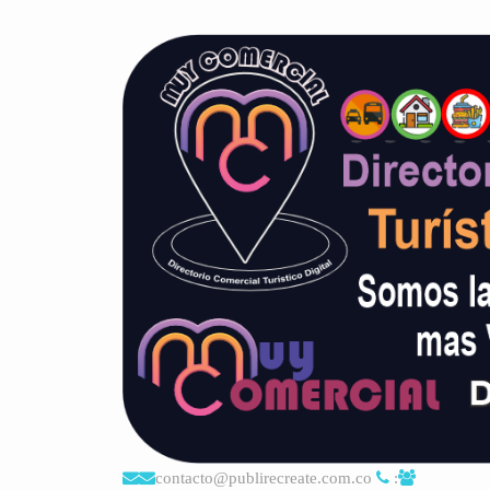
contacto@publirecreate.com.co
: