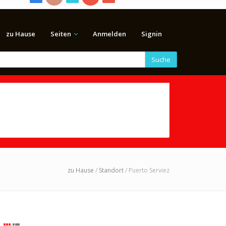
zu Hause
Seiten
Anmelden
Signin
Suche
zu Hause
/
Standort
/ Puerto Serviez