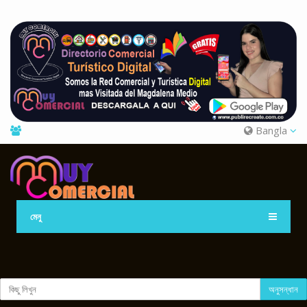
Bangla
মেনু
অনুসন্ধান