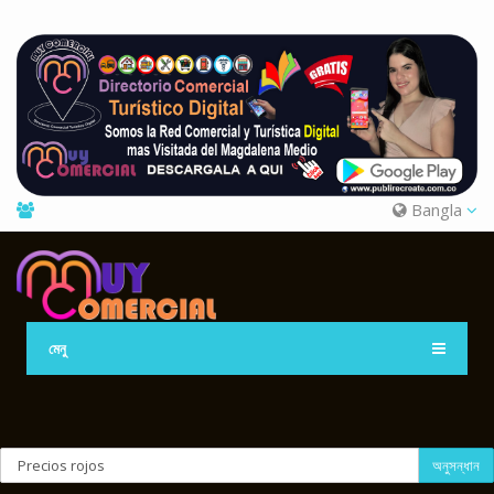
Bangla
মেনু
অনুসন্ধান