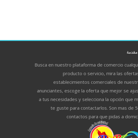
قدمة
Busca en nuestro plataforma de comercio cualqu
producto o servicio, mira las oferta
establecimientos comerciales de nuest
anunciantes, escoge la oferta que mejor se aju
a tus necesidades y selecciona la opción que 
te guste para contactarlos. Son mas de 
contactos para que pidas a domici