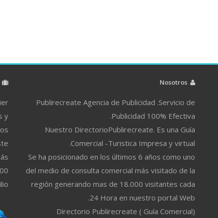
م
Nosotros
ier
Publirecreate Agencia de Publicidad .Servicio de
s y
Publicidad 100% Efectiva.
ros
Nuestro DirectorioPublirecreate. Es una Guía
ste
Comercial -Turistica Impresa y virtual.
más
Se ha posicionado en los últimos 6 años como uno
500
del medio de consulta comercial más visitado de la
lio
región generando mas de 18.000 visitantes cada
24 Hora en nuestro portal Web.
Directorio Publirecreate ( Guía Comercial)