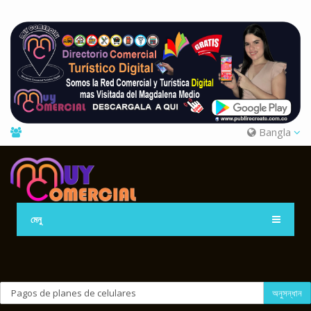
Bangla
মেনু
অনুসন্ধান