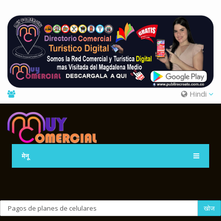
Hindi
मेनू
खोज