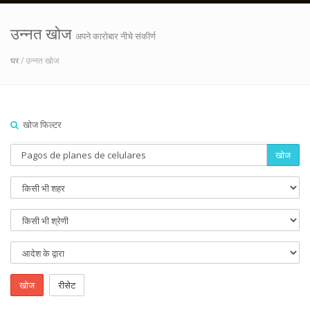
उन्नत खोज
अपने कारोबार नीचे संकीर्ण
घर
/ उन्नत खोज
खोज फिल्टर
खोज
खोज
रीसेट