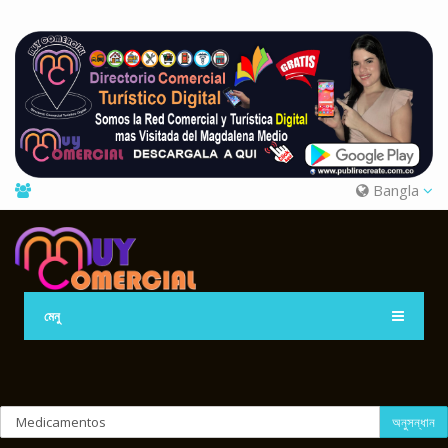
Bangla
মেনু
অনুসন্ধান