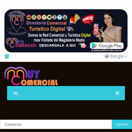
Bangla
মেনু
অনুসন্ধান