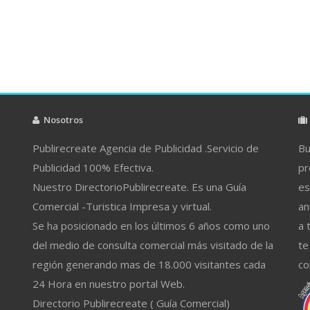
Nosotros
Publirecreate Agencia de Publicidad .Servicio de
Bu
Publicidad 100% Efectiva.
pr
Nuestro DirectorioPublirecreate. Es una Guía
es
Comercial -Turistica Impresa y virtual.
an
Se ha posicionado en los últimos 6 años como uno
a 
del medio de consulta comercial más visitado de la
te
región generando mas de 18.000 visitantes cada
co
24 Hora en nuestro portal Web.
Directorio Publirecreate ( Guía Comercial)