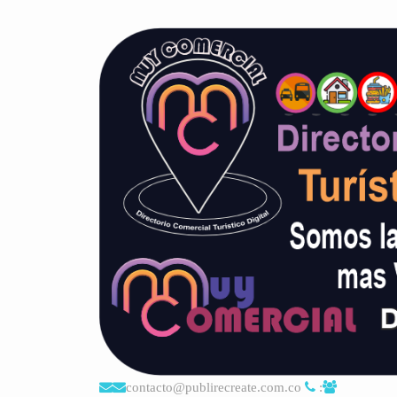
contacto@publirecreate.com.co
: