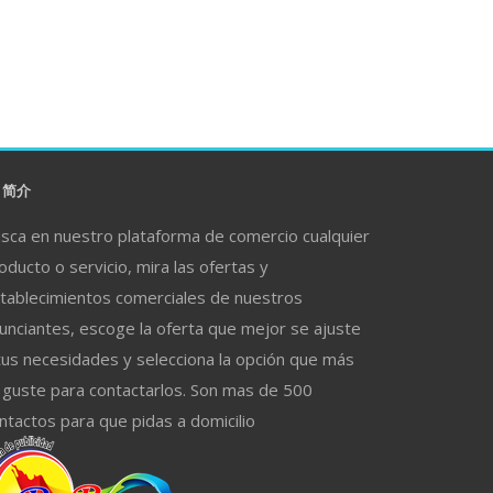
简介
sca en nuestro plataforma de comercio cualquier
oducto o servicio, mira las ofertas y
tablecimientos comerciales de nuestros
unciantes, escoge la oferta que mejor se ajuste
tus necesidades y selecciona la opción que más
 guste para contactarlos. Son mas de 500
ntactos para que pidas a domicilio