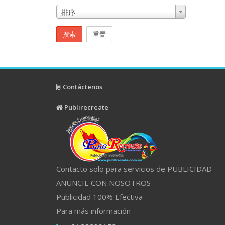
排序
搜索
重置
Contáctenos
Publirecreate
Contacto solo para servicios de PUBLICIDAD
ANUNCIE CON NOSOTROS
Publicidad 100% Efectiva
Para más información