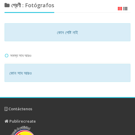
শ্রেণী : Fotógrafos
কোন পোষ্ট নাই
সমস্ত সাব আরও
কোন সাব আরও
Contáctenos
Publirecreate