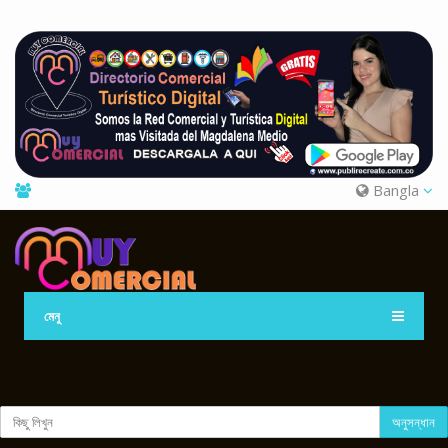
Bangla
মেনু
অনুসন্ধান