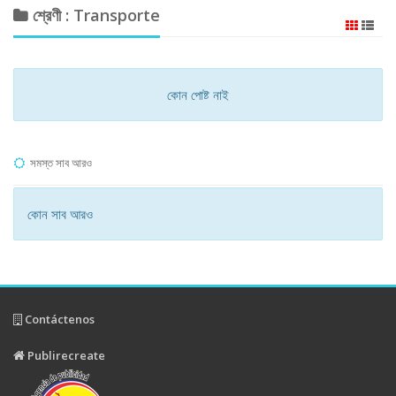
শ্রেণী : Transporte
কোন পোষ্ট নাই
সমস্ত সাব আরও
কোন সাব আরও
Contáctenos
Publirecreate