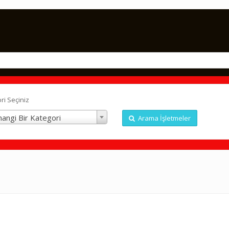
ri Seçiniz
angi Bir Kategori
Arama İşletmeler