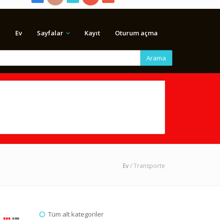
Ev
Sayfalar
Kayıt
Oturum açma
Arama
Ev
/ Transporte
Tüm alt kategoriler