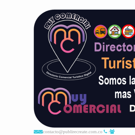
contacto@publirecreate.com.co
: