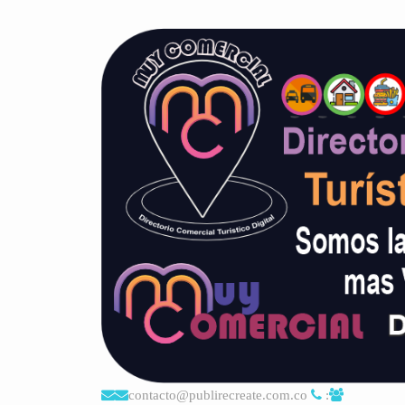
contacto@publirecreate.com.co
: