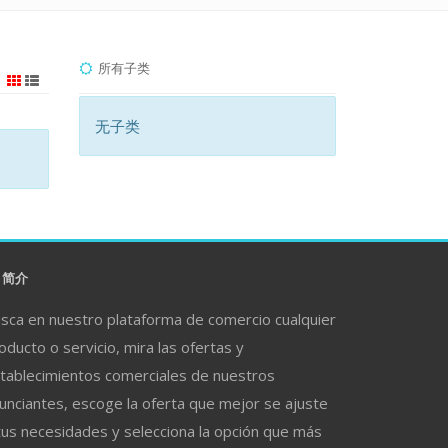
所有子类
无子类
简介
sca en nuestro plataforma de comercio cualquier
oducto o servicio, mira las ofertas y
tablecimientos comerciales de nuestros
unciantes, escoge la oferta que mejor se ajuste
tus necesidades y selecciona la opción que más