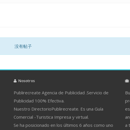
没有帖子
Nosotros
Publirecreate Agencia de Publicidad .Servicio de
Bu
Publicidad 100% Efectiva.
pr
Nuestro DirectorioPublirecreate. Es una Guía
es
Comercial -Turistica Impresa y virtual.
an
Se ha posicionado en los últimos 6 años como uno
a 