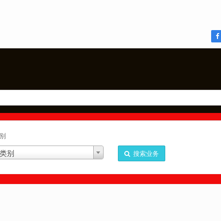
别
类别
搜索业务