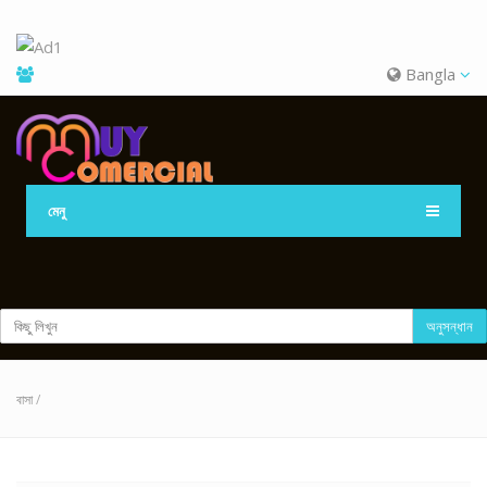
Bangla
মেনু
অনুসন্ধান
বাসা
/