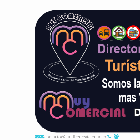
contacto@publirecreate.com.co
: