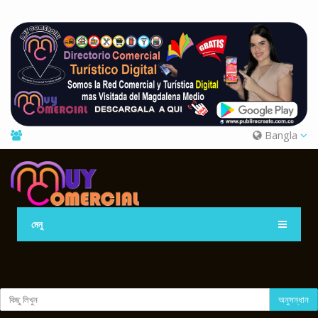
Bangla
মেনু
অনুসন্ধান