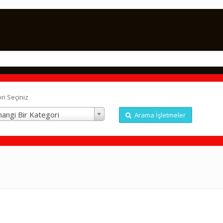
ri Seçiniz
angi Bir Kategori
Arama İşletmeler