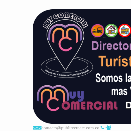
contacto@publirecreate.com.co
: