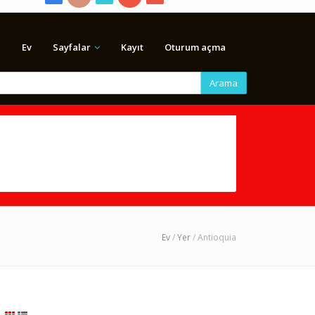
Ev
Sayfalar
Kayıt
Oturum açma
Arama
Ev
/
Yer
/ Antioquia