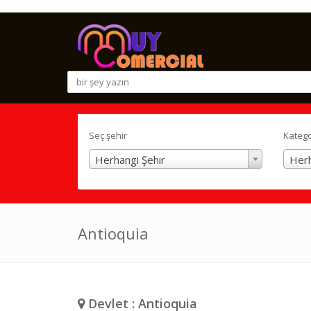
Seç şehir
Katego
Herhangi Şehir
Herh
Antioquia
Devlet : Antioquia