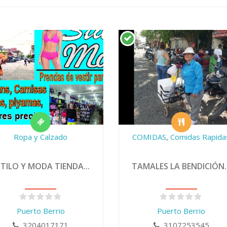
Ropa y Calzado
COMIDAS
,
Comidas Rapida
STILO Y MODA TIENDA...
TAMALES LA BENDICIÓN..
Puerto Berrio
Puerto Berrio
3204017171
3107253545