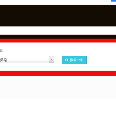
别
类别
搜索业务