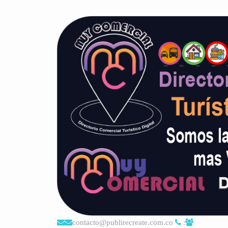
contacto@publirecreate.com.co
: