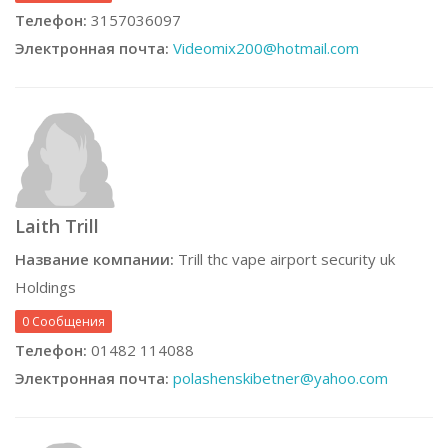
Телефон:
3157036097
Электронная почта:
Videomix200@hotmail.com
Laith Trill
Название компании:
Trill thc vape airport security uk
Holdings
0 Сообщения
Телефон:
01482 114088
Электронная почта:
polashenskibetner@yahoo.com