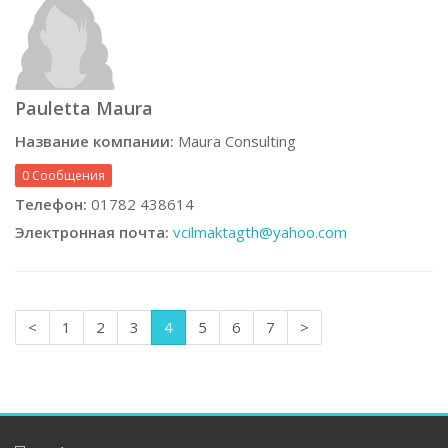
Pauletta Maura
Название компании:
Maura Consulting
0 Сообщения
Телефон:
01782 438614
Электронная почта:
vcilmaktagth@yahoo.com
<
1
2
3
4
5
6
7
>