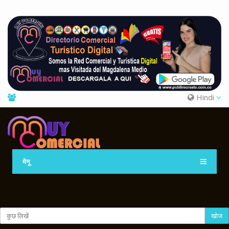
Hindi
मेनू
खोज