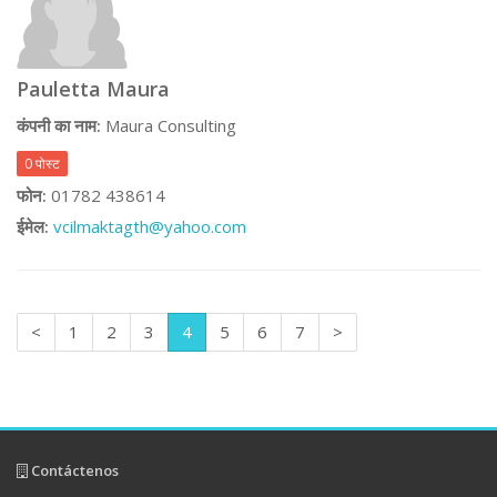
Pauletta Maura
कंपनी का नाम:
Maura Consulting
0 पोस्ट
फोन:
01782 438614
ईमेल:
vcilmaktagth@yahoo.com
<
1
2
3
4
5
6
7
>
Contáctenos