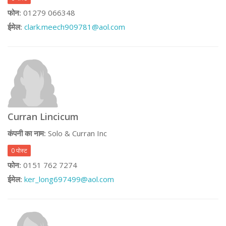
फोन:
01279 066348
ईमेल:
clark.meech909781@aol.com
Curran Lincicum
कंपनी का नाम:
Solo & Curran Inc
0 पोस्ट
फोन:
0151 762 7274
ईमेल:
ker_long697499@aol.com