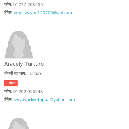
फोन:
01777 268555
ईमेल:
vega.wayne120705@aol.com
Aracely Turturo
कंपनी का नाम:
Turturo
0 पोस्ट
फोन:
01202 056248
ईमेल:
lvyydvpclivdtopba@yahoo.com