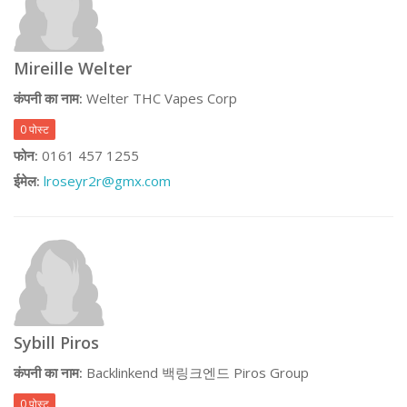
Mireille Welter
कंपनी का नाम:
Welter THC Vapes Corp
0 पोस्ट
फोन:
0161 457 1255
ईमेल:
lroseyr2r@gmx.com
Sybill Piros
कंपनी का नाम:
Backlinkend 백링크엔드 Piros Group
0 पोस्ट