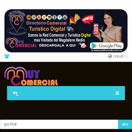
Hindi
मेनू
खोज