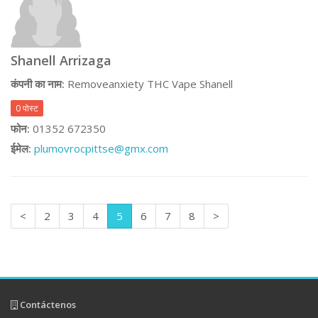
Shanell Arrizaga
कंपनी का नाम:
Removeanxiety THC Vape Shanell
0 पोस्ट
फोन:
01352 672350
ईमेल:
plumovrocpittse@gmx.com
<
2
3
4
5
6
7
8
>
Contáctenos