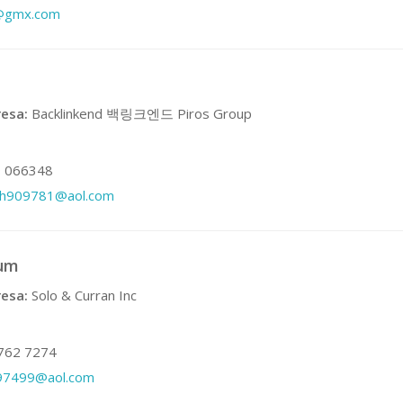
r@gmx.com
esa:
Backlinkend 백링크엔드 Piros Group
 066348
ch909781@aol.com
cum
esa:
Solo & Curran Inc
762 7274
97499@aol.com