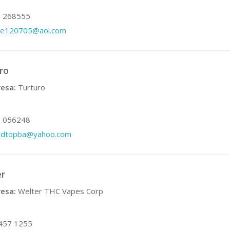
 268555
ne120705@aol.com
ro
esa:
Turturo
 056248
ivdtopba@yahoo.com
er
esa:
Welter THC Vapes Corp
457 1255