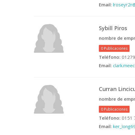
Email:
lroseyr2
Sybill Piros
nombre de empr
0 Publicaciones
Teléfono:
01279
Email:
clark.mee
Curran Linci
nombre de empr
0 Publicaciones
Teléfono:
0151 
Email:
ker_long6