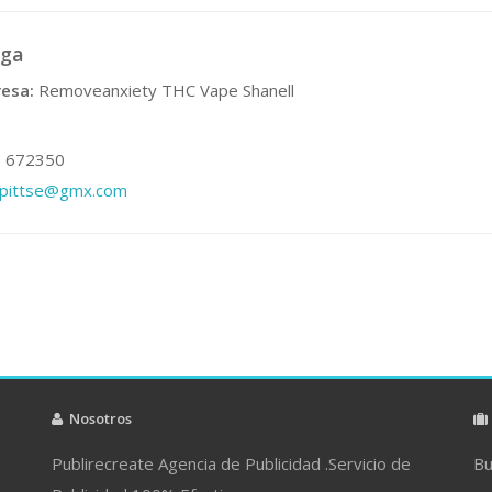
aga
esa:
Removeanxiety THC Vape Shanell
 672350
cpittse@gmx.com
Nosotros
Publirecreate Agencia de Publicidad .Servicio de
Bu