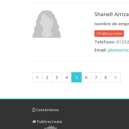
Shanell Arriz
nombre de empr
0 Publicaciones
Teléfono:
01352
Email:
plumovro
<
2
3
4
5
6
7
8
>
Contáctenos
Publirecreate