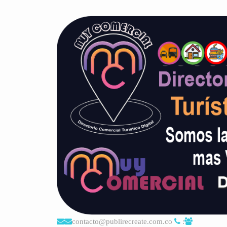
contacto@publirecreate.com.co
: