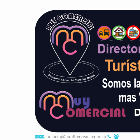
contacto@publirecreate.com.co
: