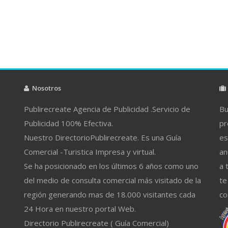
Nosotros
Publirecreate Agencia de Publicidad .Servicio de
Bu
Publicidad 100% Efectiva.
pr
Nuestro DirectorioPublirecreate. Es una Guía
es
Comercial -Turistica Impresa y virtual.
an
Se ha posicionado en los últimos 6 años como uno
a 
del medio de consulta comercial más visitado de la
te
región generando mas de 18.000 visitantes cada
co
24 Hora en nuestro portal Web.
Directorio Publirecreate ( Guía Comercial)