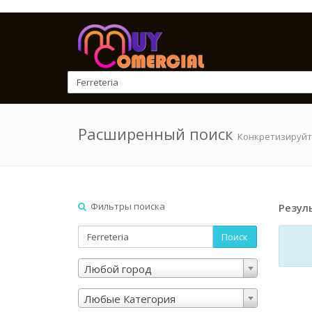
Расширенный поиск
Конкретизируйт
Фильтры поиска
Резул
Поиск
Любой город
Любые Категория