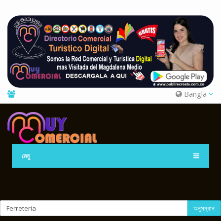
Bangla
মেনু
অনুসন্ধান