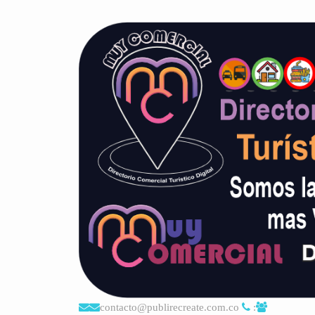
contacto@publirecreate.com.co
: