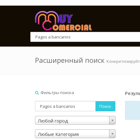
Расширенный поиск
Конкретизируйт
Фильтры поиска
Резул
Поиск
Любой город
Любые Категория