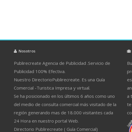
Nosotros
Publirecreate Agencia de Publicidad .Servicio de
Bu
Publicidad 100% Efectiva.
pr
Nuestro DirectorioPublirecreate. Es una Guía
es
Comercial -Turistica Impresa y virtual.
an
Se ha posicionado en los últimos 6 años como uno
a 
del medio de consulta comercial más visitado de la
te
región generando mas de 18.000 visitantes cada
co
24 Hora en nuestro portal Web.
Directorio Publirecreate ( Guía Comercial)