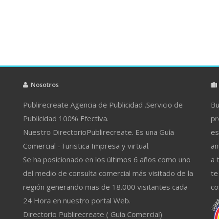
Nosotros
Publirecreate Agencia de Publicidad .Servicio de
Bu
Publicidad 100% Efectiva.
pr
Nuestro DirectorioPublirecreate. Es una Guía
es
Comercial -Turistica Impresa y virtual.
an
Se ha posicionado en los últimos 6 años como uno
a 
del medio de consulta comercial más visitado de la
te
región generando mas de 18.000 visitantes cada
co
24 Hora en nuestro portal Web.
Directorio Publirecreate ( Guía Comercial)