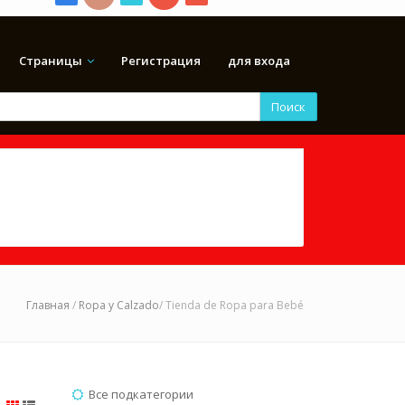
Страницы
Регистрация
для входа
Поиск
Главная
/
Ropa y Calzado
/ Tienda de Ropa para Bebé
Все подкатегории