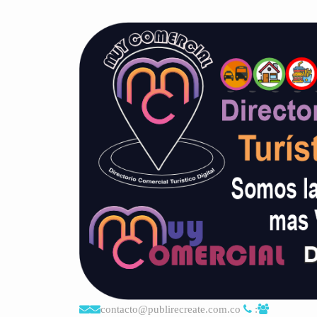
contacto@publirecreate.com.co
: