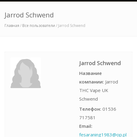
Jarrod Schwend
Главная
/
Все пользователи
/ Jarrod Schwend
Jarrod Schwend
Название
компании:
Jarrod
THC Vape UK
Schwend
Телефон:
01536
717581
Email:
fesaraning1983@op.pl