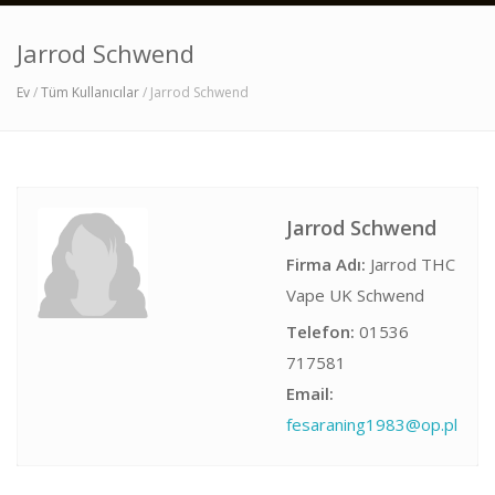
Jarrod Schwend
Ev
/
Tüm Kullanıcılar
/ Jarrod Schwend
Jarrod Schwend
Firma Adı:
Jarrod THC
Vape UK Schwend
Telefon:
01536
717581
Email:
fesaraning1983@op.pl