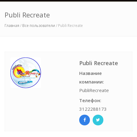
Publi Recreate
Главная
/
Все пользователи
/ Publi Recreate
Publi Recreate
Название
компании:
PubliRecreate
Телефон:
3122288173