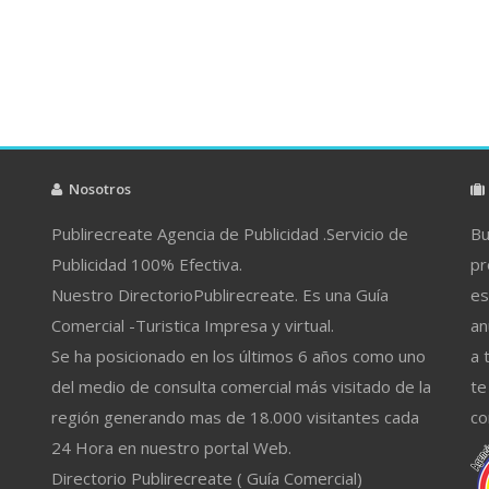
Nosotros
Publirecreate Agencia de Publicidad .Servicio de
Bu
Publicidad 100% Efectiva.
pr
Nuestro DirectorioPublirecreate. Es una Guía
es
Comercial -Turistica Impresa y virtual.
an
Se ha posicionado en los últimos 6 años como uno
a 
del medio de consulta comercial más visitado de la
te
región generando mas de 18.000 visitantes cada
co
24 Hora en nuestro portal Web.
Directorio Publirecreate ( Guía Comercial)