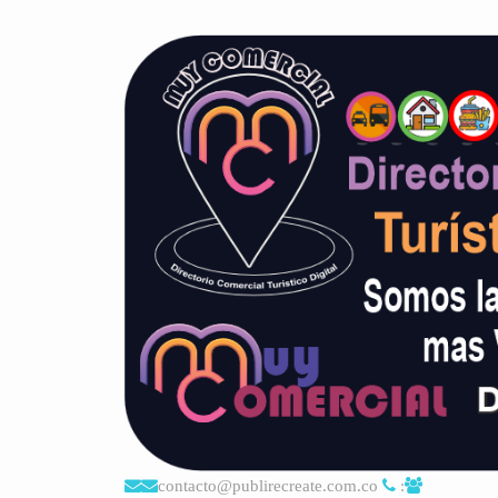
contacto@publirecreate.com.co
: