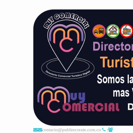
contacto@publirecreate.com.co
: