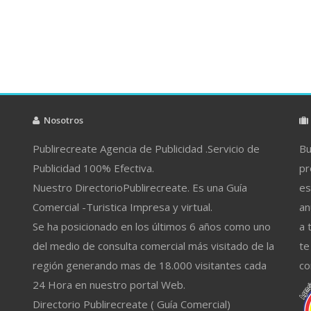
Nosotros
Publirecreate Agencia de Publicidad .Servicio de
Bu
Publicidad 100% Efectiva.
pr
Nuestro DirectorioPublirecreate. Es una Guía
es
Comercial -Turistica Impresa y virtual.
an
Se ha posicionado en los últimos 6 años como uno
a 
del medio de consulta comercial más visitado de la
te
región generando mas de 18.000 visitantes cada
co
24 Hora en nuestro portal Web.
Directorio Publirecreate ( Guía Comercial)