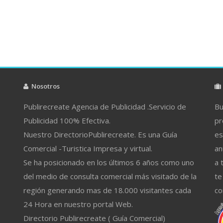
Nosotros
Publirecreate Agencia de Publicidad .Servicio de
Bu
Publicidad 100% Efectiva.
pr
Nuestro DirectorioPublirecreate. Es una Guía
es
Comercial -Turistica Impresa y virtual.
an
Se ha posicionado en los últimos 6 años como uno
a 
del medio de consulta comercial más visitado de la
te
región generando mas de 18.000 visitantes cada
co
24 Hora en nuestro portal Web.
Directorio Publirecreate ( Guía Comercial)