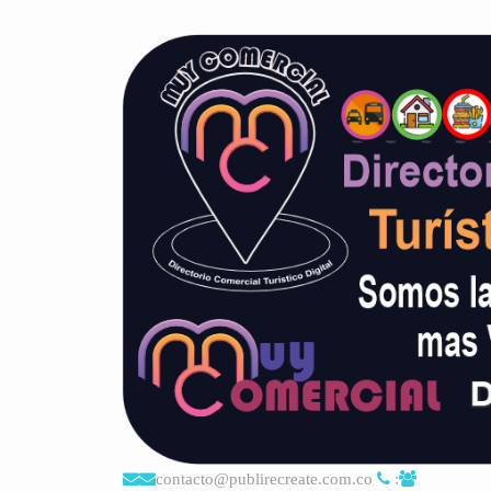
contacto@publirecreate.com.co
: