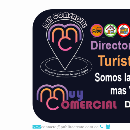
contacto@publirecreate.com.co
: