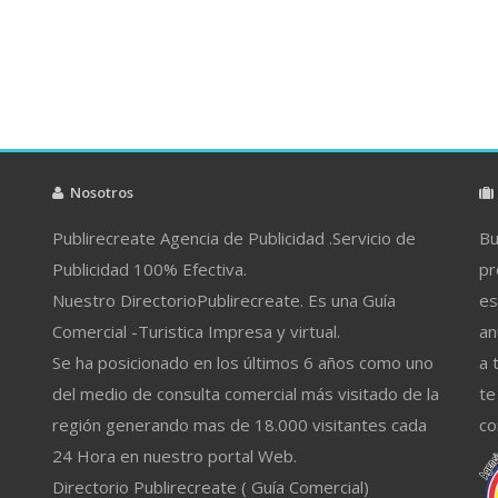
Nosotros
Publirecreate Agencia de Publicidad .Servicio de
Bu
Publicidad 100% Efectiva.
pr
Nuestro DirectorioPublirecreate. Es una Guía
es
Comercial -Turistica Impresa y virtual.
an
Se ha posicionado en los últimos 6 años como uno
a 
del medio de consulta comercial más visitado de la
te
región generando mas de 18.000 visitantes cada
co
24 Hora en nuestro portal Web.
Directorio Publirecreate ( Guía Comercial)