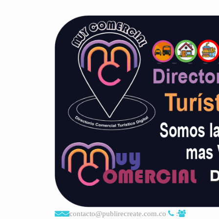
contacto@publirecreate.com.co
: