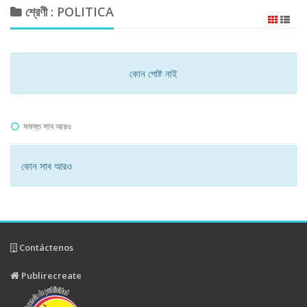
শ্রেণী : POLITICA
কোন পোষ্ট নাই
সমস্ত সাব আরও
কোন সাব আরও
Contáctenos
Publirecreate