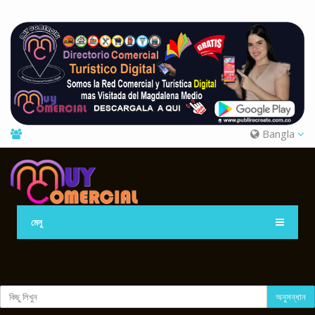
Bangla
মেনু
অনুসন্ধান