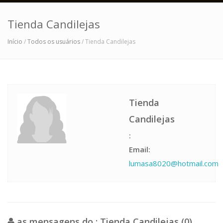
Tienda Candilejas
Início
/
Todos os usuários
/ Tienda Candilejas
Tienda
Candilejas
:
Email:
lumasa8020@hotmail.com
as mensagens do : Tienda Candilejas (0)