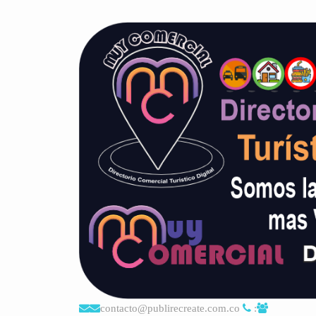
contacto@publirecreate.com.co
: