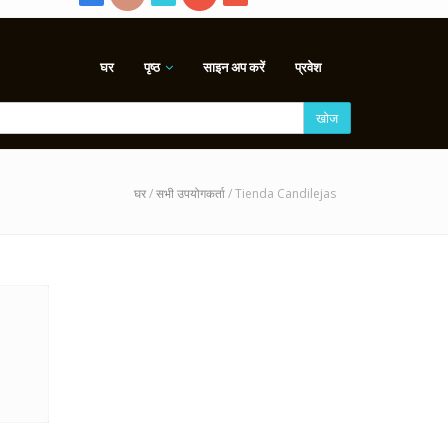
घर
पृष्ठ
साइन अप करें
प्रवेश
खोज
घर
/
सभी उपयोगकर्ता
/ Tienda Candilejas