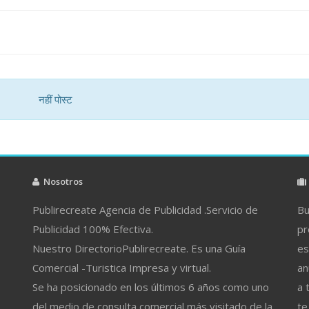
नहीं पोस्ट
Nosotros
Publirecreate Agencia de Publicidad .Servicio de
Bu
Publicidad 100% Efectiva.
pr
Nuestro DirectorioPublirecreate. Es una Guía
es
Comercial -Turistica Impresa y virtual.
an
Se ha posicionado en los últimos 6 años como uno
a 
del medio de consulta comercial más visitado de la
te