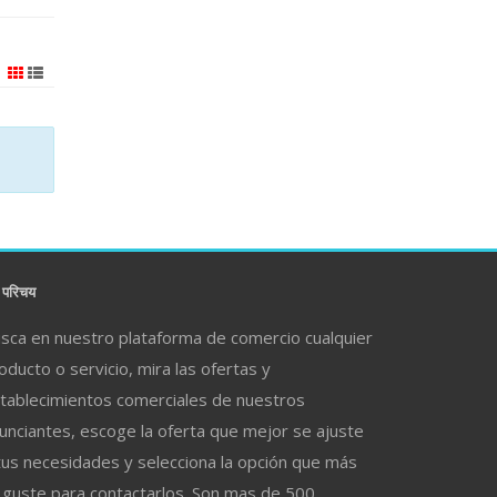
परिचय
sca en nuestro plataforma de comercio cualquier
oducto o servicio, mira las ofertas y
tablecimientos comerciales de nuestros
unciantes, escoge la oferta que mejor se ajuste
tus necesidades y selecciona la opción que más
 guste para contactarlos. Son mas de 500