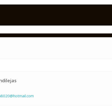
ndilejas
a8020@hotmail.com