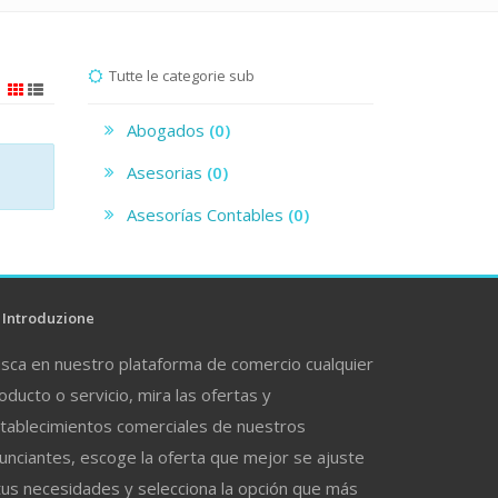
Tutte le categorie sub
Abogados
(0)
Asesorias
(0)
Asesorías Contables
(0)
Introduzione
sca en nuestro plataforma de comercio cualquier
oducto o servicio, mira las ofertas y
tablecimientos comerciales de nuestros
unciantes, escoge la oferta que mejor se ajuste
tus necesidades y selecciona la opción que más