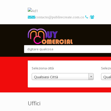
contacto@publirecreate.com.co
:
Seleziona città
Selezi
Qualsiasi Città
Qual
Uffici