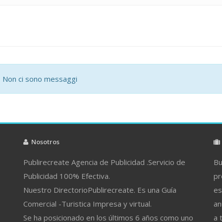
Non ci sono messaggi
Nosotros
Publirecreate Agencia de Publicidad .Servicio de
Bu
Publicidad 100% Efectiva.
pr
Nuestro DirectorioPublirecreate. Es una Guía
es
Comercial -Turistica Impresa y virtual.
an
Se ha posicionado en los últimos 6 años como uno
a 