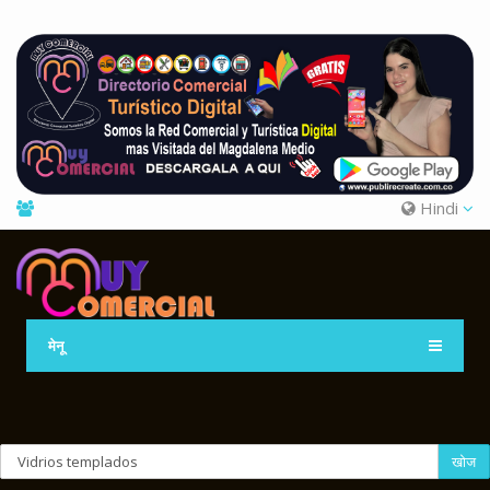
Hindi
मेनू
खोज