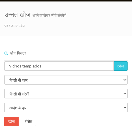
उन्नत खोज
अपने कारोबार नीचे संकीर्ण
घर
/ उन्नत खोज
खोज फिल्टर
खोज
खोज
रीसेट