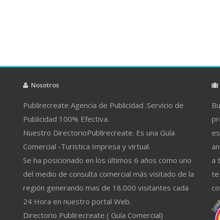
Nosotros
Publirecreate Agencia de Publicidad .Servicio de
Bu
Publicidad 100% Efectiva.
pr
Nuestro DirectorioPublirecreate. Es una Guía
es
Comercial -Turistica Impresa y virtual.
an
Se ha posicionado en los últimos 6 años como uno
a 
del medio de consulta comercial más visitado de la
te
región generando mas de 18.000 visitantes cada
co
24 Hora en nuestro portal Web.
Directorio Publirecreate ( Guía Comercial)