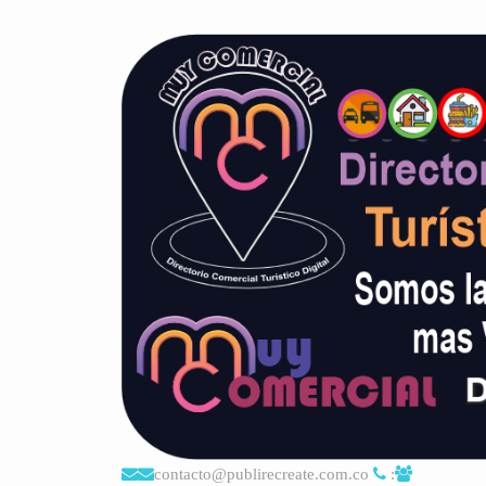
contacto@publirecreate.com.co
: