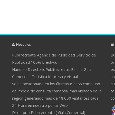
Nosotros
Publirecreate Agencia de Publicidad .Servicio de
Bu
Publicidad 100% Efectiva.
pr
Nuestro DirectorioPublirecreate. Es una Guía
es
Comercial -Turistica Impresa y virtual.
an
Se ha posicionado en los últimos 6 años como uno
a 
del medio de consulta comercial más visitado de la
te
región generando mas de 18.000 visitantes cada
co
24 Hora en nuestro portal Web.
Directorio Publirecreate ( Guía Comercial)