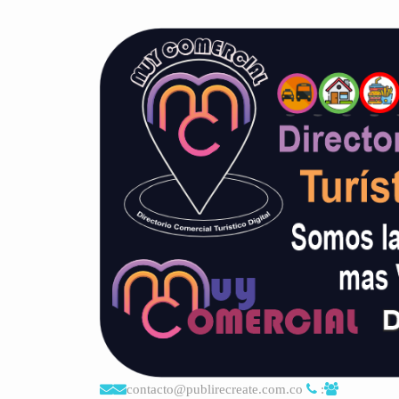
contacto@publirecreate.com.co
: