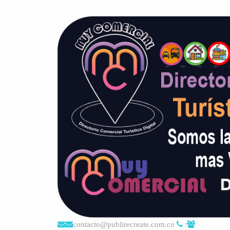
contacto@publirecreate.com.co
: