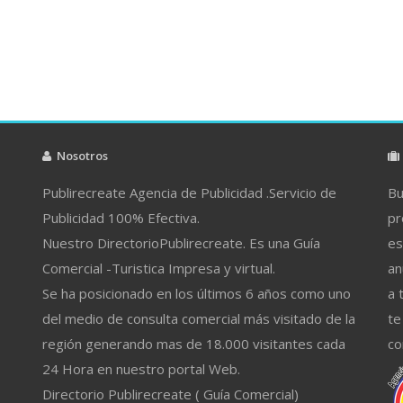
Nosotros
Publirecreate Agencia de Publicidad .Servicio de
Bu
Publicidad 100% Efectiva.
pr
Nuestro DirectorioPublirecreate. Es una Guía
es
Comercial -Turistica Impresa y virtual.
an
Se ha posicionado en los últimos 6 años como uno
a 
del medio de consulta comercial más visitado de la
te
región generando mas de 18.000 visitantes cada
co
24 Hora en nuestro portal Web.
Directorio Publirecreate ( Guía Comercial)